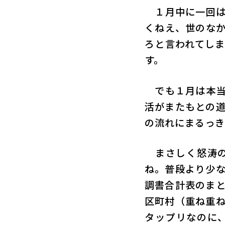
１月中に一回は
くねえ、世のな
ろと言われてし
す。
でも１月は本当
活がまたもとの
の流れにまるっき
まさしく怒涛の
ね。普段より少
調書合計表のま
区町村（重ね重
タップリなのに