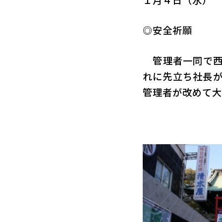
１月４日（水）
◎安全祈願
管理者一同で西
れに先立ち社長
管理者が改めて大