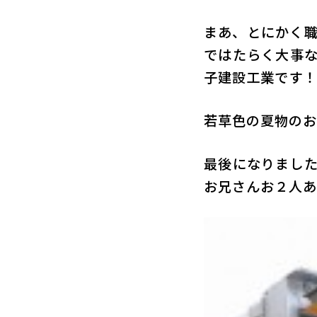
まあ、とにかく
ではたらく大事
子建設工業です！
若草色の夏物のお
最後になりまし
お兄さんお２人あ