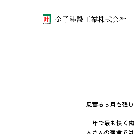
風薫る５月も残り
一年で最も快く
人さんの宿舎では